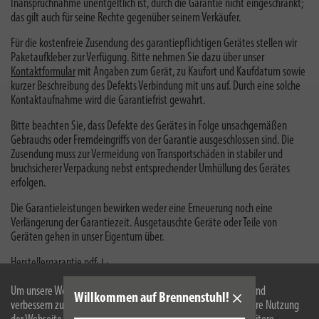
Inanspruchnahme unentgeltlich ist, durch die Garantie nicht eingeschränkt;
das gilt auch für seine Rechte gegenüber seinem Verkäufer.
Für die kostenfreie Zusendung des garantiepflichtigen Gerätes stellen wir
Paketaufkleber zur Verfügung. Bitte nehmen Sie dazu über unser
Kontaktformular
mit Angaben zum Gerät, zu Kaufort und Kaufdatum sowie
kurzer Beschreibung des Defekts Verbindung mit uns auf. Durch eine solche
Kontaktaufnahme wird die Garantiefrist gewahrt.
Bitte beachten Sie, dass Defekte des Gerätes in Folge unsachgemäßen
Gebrauchs oder Fremdeingriffs von der Garantie ausgeschlossen sind. Die
Zusendung muss zur Vermeidung von Transportschäden in stabiler und
bruchsicherer Verpackung nebst entsprechender Umhüllung des Gerätes
erfolgen.
Die Garantieleistungen bewirken weder eine Erneuerung noch eine
Verlängerung der Garantiezeit. Ausgetauschte Geräte oder Teile von
Geräten gehen in unser Eigentum über.
Herstellergarantie.pdf
Um unsere Webseite für Sie optimal zu gestalten und fortlaufend
Willkommen auf Brennenstuhl!
verbessern zu können, verwenden wir Cookies. Durch die weitere Nutzung
Newsletter