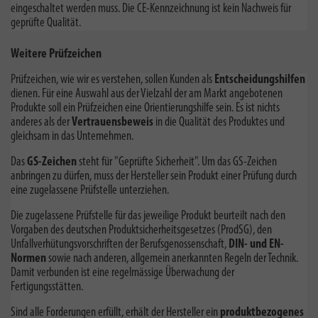
eingeschaltet werden muss. Die CE-Kennzeichnung ist kein Nachweis für
geprüfte Qualität.
Weitere Prüfzeichen
Prüfzeichen, wie wir es verstehen, sollen Kunden als
Entscheidungshilfen
dienen. Für eine Auswahl aus der Vielzahl der am Markt angebotenen
Produkte soll ein Prüfzeichen eine Orientierungshilfe sein. Es ist nichts
anderes als der
Vertrauensbeweis
in die Qualität des Produktes und
gleichsam in das Unternehmen.
Das
GS-Zeichen
steht für "Geprüfte Sicherheit". Um das GS-Zeichen
anbringen zu dürfen, muss der Hersteller sein Produkt einer Prüfung durch
eine zugelassene Prüfstelle unterziehen.
Die zugelassene Prüfstelle für das jeweilige Produkt beurteilt nach den
Vorgaben des deutschen Produktsicherheitsgesetzes (ProdSG), den
Unfallverhütungsvorschriften der Berufsgenossenschaft,
DIN- und EN-
Normen
sowie nach anderen, allgemein anerkannten Regeln der Technik.
Damit verbunden ist eine regelmässige Überwachung der
Fertigungsstätten.
Sind alle Forderungen erfüllt, erhält der Hersteller ein
produktbezogenes