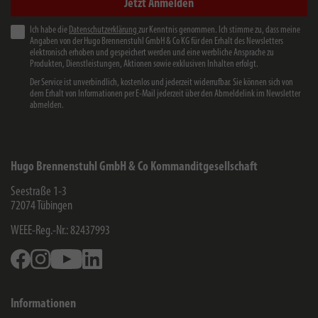
Jetzt Anmelden
Ich habe die
Datenschutzerklärung
zur Kenntnis genommen. Ich stimme zu, dass meine
Angaben von der Hugo Brennenstuhl GmbH & Co KG für den Erhalt des Newsletters
elektronisch erhoben und gespeichert werden und eine werbliche Ansprache zu
Produkten, Dienstleistungen, Aktionen sowie exklusiven Inhalten erfolgt.
Der Service ist unverbindlich, kostenlos und jederzeit widerrufbar. Sie können sich von
dem Erhalt von Informationen per E-Mail jederzeit über den Abmeldelink im Newsletter
abmelden.
Hugo Brennenstuhl GmbH & Co Kommanditgesellschaft
Seestraße 1-3
72074
Tübingen
WEEE-Reg.-Nr.: 82437993
Facebook
Instagram
Youtube
Linkedin
Informationen