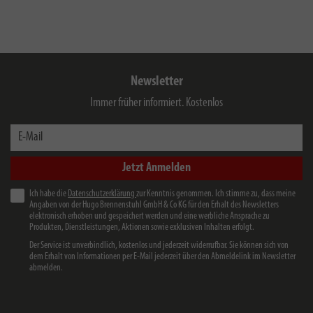
Newsletter
Immer früher informiert. Kostenlos
E-Mail
Jetzt Anmelden
Ich habe die
Datenschutzerklärung
zur Kenntnis genommen. Ich stimme zu, dass meine
Angaben von der Hugo Brennenstuhl GmbH & Co KG für den Erhalt des Newsletters
elektronisch erhoben und gespeichert werden und eine werbliche Ansprache zu
Produkten, Dienstleistungen, Aktionen sowie exklusiven Inhalten erfolgt.
Der Service ist unverbindlich, kostenlos und jederzeit widerrufbar. Sie können sich von
dem Erhalt von Informationen per E-Mail jederzeit über den Abmeldelink im Newsletter
abmelden.