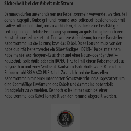
Sicherheit bei der Arbeit mit Strom
Demnach dürfen unter anderem nur Kabeltrommeln verwendet werden, bei
denen Tragegriff, Kurbelgriff und Trommel aus Isolierstoff bestehen oder mit
Isolierstoff umhüllt sind, um zu verhindern, dass durch eine beschädigte
Leitung eine gefährliche Berührungsspannung an großflächig berührbaren
Konstruktionsteilen ansteht. Eine weitere Anforderung für eine Baustellen-
Kabeltrommel ist die Leitung bzw. das Kabel. Diese Leitung muss von der
Kabelqualität her entweder ein ölbeständiges H07RN-F Kabel mit einem
Kabelmantel aus Neopren-Kautschuk und einer Natur- oder Synthetik-
Kautschuk-Isolierhülle oder ein H07BQ-F Kabel mit einem Kabelmantel aus
Polyurethan und einer Synthetik-Kautschuk Isolierhülle wie z. B. bei dem
Brennenstuhl BREMAXX PUR Kabel. Zusätzlich sind die Baustellen
Kabeltrommeln mit einer integrierten Schutzausrichtung ausgestattet, um
eine übermäßige Erwärmung des Kabels und damit eine potenzielle
Brandgefahr zu vermeiden. Dennoch sollte immer auch bei einer
Kabeltrommel das Kabel komplett von der Trommel abgerollt werden.