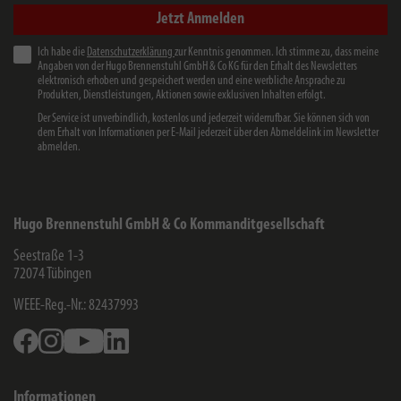
Jetzt Anmelden
Ich habe die
Datenschutzerklärung
zur Kenntnis genommen. Ich stimme zu, dass meine
Angaben von der Hugo Brennenstuhl GmbH & Co KG für den Erhalt des Newsletters
elektronisch erhoben und gespeichert werden und eine werbliche Ansprache zu
Produkten, Dienstleistungen, Aktionen sowie exklusiven Inhalten erfolgt.
Der Service ist unverbindlich, kostenlos und jederzeit widerrufbar. Sie können sich von
dem Erhalt von Informationen per E-Mail jederzeit über den Abmeldelink im Newsletter
abmelden.
Hugo Brennenstuhl GmbH & Co Kommanditgesellschaft
Seestraße 1-3
72074
Tübingen
WEEE-Reg.-Nr.: 82437993
Facebook
Instagram
Youtube
Linkedin
Informationen