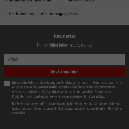
Ladefunktion 4-fach 1,8m
H05VV-F 3G1,5
H05VV-F 3G1,5
Technische Änderungen und Farbänderungen vorbehalten
Newsletter
Immer früher informiert. Kostenlos
E-Mail
Jetzt Anmelden
Ich habe die
Datenschutzerklärung
zur Kenntnis genommen. Ich stimme zu, dass meine
Angaben von der Hugo Brennenstuhl GmbH & Co KG für den Erhalt des Newsletters
elektronisch erhoben und gespeichert werden und eine werbliche Ansprache zu
Produkten, Dienstleistungen, Aktionen sowie exklusiven Inhalten erfolgt.
Der Service ist unverbindlich, kostenlos und jederzeit widerrufbar. Sie können sich von
dem Erhalt von Informationen per E-Mail jederzeit über den Abmeldelink im Newsletter
abmelden.