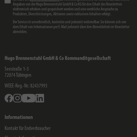
Angaben von der Hugo Brennenstuhl GmbH & Co KG für den Erhalt des Newsletters
elektronisch erhoben und gespeichert werden und eine werbliche Ansprache zu
Produkten, Dienstleistungen, Aktionen sowie exklusiven Inhalten erfolgt.
Der Service ist unverbindlich, kostenlos und jederzeit widerrufbar. Sie können sich von
dem Erhalt von Informationen per E-Mail jederzeit über den Abmeldelink im Newsletter
abmelden.
Hugo Brennenstuhl GmbH & Co Kommanditgesellschaft
Seestraße 1-3
72074
Tübingen
WEEE-Reg.-Nr.: 82437993
Facebook
Instagram
Youtube
Linkedin
Informationen
Kontakt für Endverbraucher