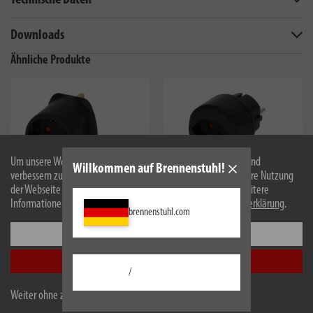
Downloads
Ähnliche Produkte
Um unsere Webseite für Sie optimal zu gestalten und fortlaufend
Willkommen auf Brennenstuhl!
verbessern zu können, verwenden wir Cookies. Durch die weitere Nutzung
der Webseite stimmen Sie der Verwendung von Cookies zu. Weitere
Informationen zu Cookies erhalten Sie in unserer
Datenschutzerklärung
.
brennenstuhl.com
Einstellungen
1508533
1508480
Reisestecker Schutzkontakt =>
Reisestecker CH =>
Alle akzeptieren
GB
Schutzkontakt
/
Weiter ohne zu akzeptieren