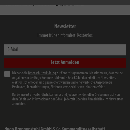
Technische Änderungen und Farbänderungen vorbehalten
Newsletter
Immer früher informiert. Kostenlos
E-Mail
Jetzt Anmelden
Ich habe die
Datenschutzerklärung
zur Kenntnis genommen. Ich stimme zu, dass meine
Angaben von der Hugo Brennenstuhl GmbH & Co KG für den Erhalt des Newsletters
elektronisch erhoben und gespeichert werden und eine werbliche Ansprache zu
Produkten, Dienstleistungen, Aktionen sowie exklusiven Inhalten erfolgt.
Der Service ist unverbindlich, kostenlos und jederzeit widerrufbar. Sie können sich von
dem Erhalt von Informationen per E-Mail jederzeit über den Abmeldelink im Newsletter
abmelden.
Hugo Brennenstuhl GmbH & Co Kommanditgesellschaft