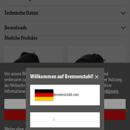
Technische Daten
Downloads
Ähnliche Produkte
Um unsere Webseite für Sie optimal zu gestalten und fortlaufend
Willkommen auf Brennenstuhl!
verbessern zu können, verwenden wir Cookies. Durch die weitere Nutzung
der Webseite stimmen Sie der Verwendung von Cookies zu. Weitere
Informationen zu Cookies erhalten Sie in unserer
Datenschutzerklärung
.
brennenstuhl.com
Einstellungen
1508533
1508590
Alle akzeptieren
Reisestecker Schutzkontakt =>
Reisestecker Italien =>
/
GB
Schutzkontakt
Weiter ohne zu akzeptieren