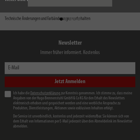
Technische Änderungen und Farbänderungen vorbehalten
Newsletter
Immer früher informiert. Kostenlos
E-Mail
Jetzt Anmelden
Ich habe die
Datenschutzerklärung
zur Kenntnis genommen. Ich stimme zu, dass meine
Angaben von der Hugo Brennenstuhl GmbH & Co KG für den Erhalt des Newsletters
elektronisch erhoben und gespeichert werden und eine werbliche Ansprache zu
Produkten, Dienstleistungen, Aktionen sowie exklusiven Inhalten erfolgt.
Der Service ist unverbindlich, kostenlos und jederzeit widerrufbar. Sie können sich von
dem Erhalt von Informationen per E-Mail jederzeit über den Abmeldelink im Newsletter
abmelden.