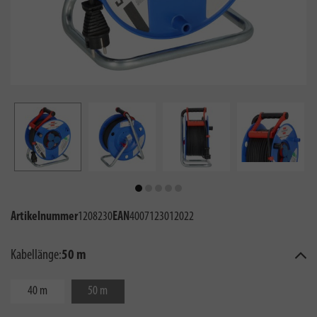
Artikelnummer
1208230
EAN
4007123012022
Kabellänge:
50 m
40 m
50 m