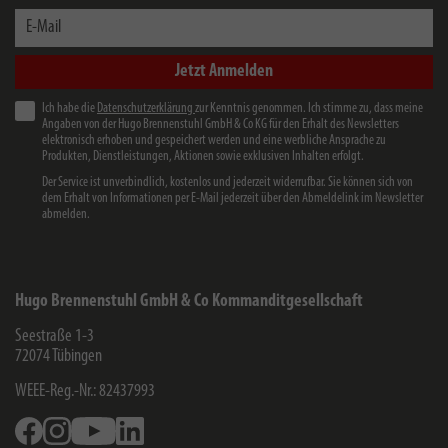
E-Mail
Jetzt Anmelden
Ich habe die
Datenschutzerklärung
zur Kenntnis genommen. Ich stimme zu, dass meine
Angaben von der Hugo Brennenstuhl GmbH & Co KG für den Erhalt des Newsletters
elektronisch erhoben und gespeichert werden und eine werbliche Ansprache zu
Produkten, Dienstleistungen, Aktionen sowie exklusiven Inhalten erfolgt.
Der Service ist unverbindlich, kostenlos und jederzeit widerrufbar. Sie können sich von
dem Erhalt von Informationen per E-Mail jederzeit über den Abmeldelink im Newsletter
abmelden.
Hugo Brennenstuhl GmbH & Co Kommanditgesellschaft
Seestraße 1-3
72074
Tübingen
WEEE-Reg.-Nr.: 82437993
Facebook
Instagram
Youtube
Linkedin