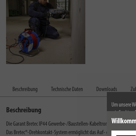
Beschreibung
Technische Daten
Downloads
Zu
Um unsere We
Beschreibung
wir Cookies.
Weitere Infor
Willkomm
Die Garant Bretec IP44 Gewerbe-/Baustellen-Kabeltrommel mit 40m Kabel
Das Bretec®-Drehkontakt-System ermöglicht das Auf- oder Abrollen d