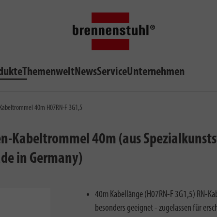
dukte
Themenwelt
News
Service
Unternehmen
n-Kabeltrommel 40m H07RN-F 3G1,5
n-Kabeltrommel 40m (aus Spezialkunststo
ade in Germany)
40m Kabellänge (H07RN-F 3G1,5) RN-Kabel
besonders geeignet - zugelassen für ers