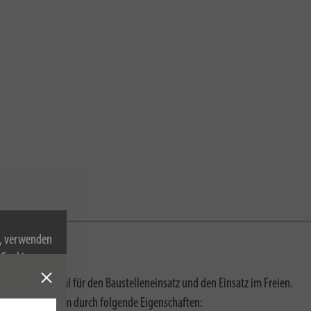
n, verwenden
Cookies zu.
ignet sich ideal für den Baustelleneinsatz und den Einsatz im Freien.
erzeugt außerdem durch folgende Eigenschaften: