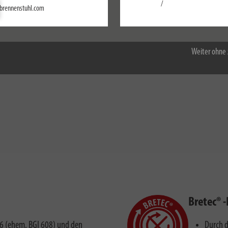
Einstellungen
/
brennenstuhl.com
Alle akzeptieren
E 0100 Teil 704
den rauen Betrieb mit hohen mechanischen, physikalischen und chemische
Weiter ohne 
ng. Pendelt auf beiden Seiten und ermöglicht bequemes Tragen und Aufhän
Bretec® 
6 (ehem. BGI 608) und den
Durch d