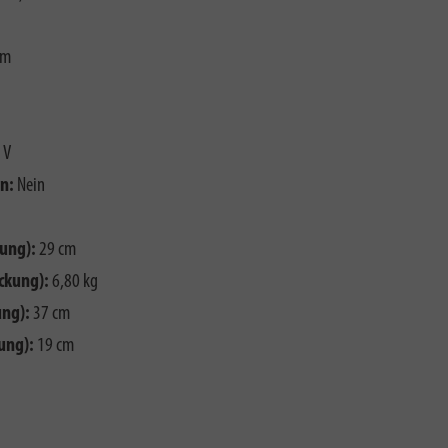
mm
 V
n:
Nein
ung):
29 cm
ckung):
6,80 kg
ng):
37 cm
ung):
19 cm