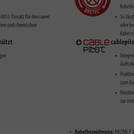
Kabeltr
005): Einsatz für den rauen
So läss
chen und chemischen
oder be
Kabel 
hützt
cablepil
ngen
Integri
Aufroll
Praktis
zum Au
Flexibl
zur sic
Kabelbezeichnung:
H07RN-F 