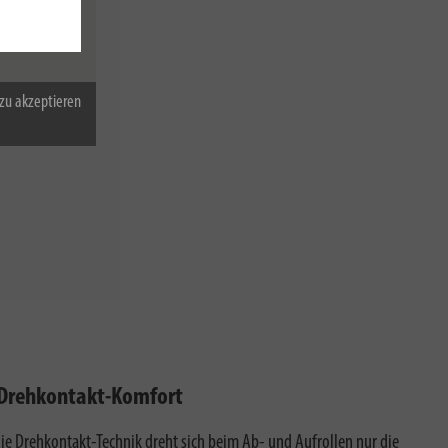
n Einwirkungen
zu akzeptieren
gen
-Drehkontakt-Komfort
ie Drehkontakt-Technik dreht sich beim Ab- und Aufrollen nur die