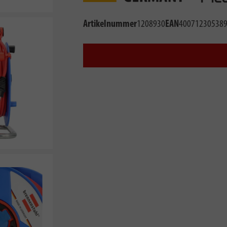
Artikelnummer
1208930
EAN
40071230538