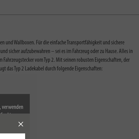
en und Wallboxen. Für die einfache Transportfähigkeit und sichere
 und sicher aufzubewahren – sei es im Fahrzeug oder zu Hause. Alles in
m Fahrzeugstecker vom Typ 2. Mit seinen robusten Eigenschaften, der
ugt das Typ 2 Ladekabel durch folgende Eigenschaften:
n, verwenden
Cookies zu.