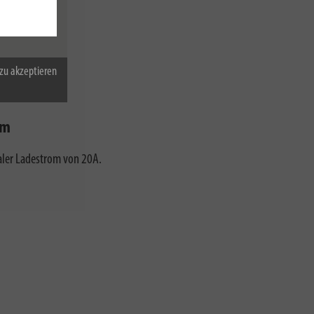
zu akzeptieren
om
ler Ladestrom von 20A.