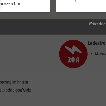
Einstellungen
/
brennenstuhl.com
Alle akzeptieren
Weiter ohne 
Ladestr
Maxima
agerung im Inneren
aus beliebigem Winkel