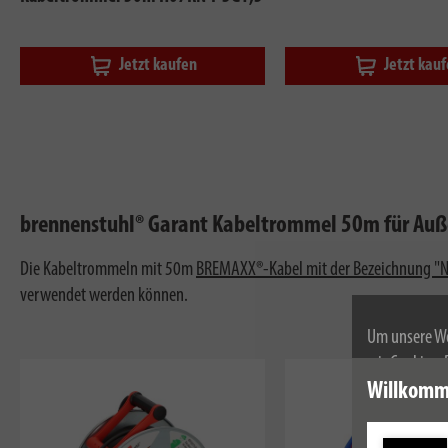
Jetzt kaufen
Jetzt kau
brennenstuhl® Garant Kabeltrommel 50m für Au
Die Kabeltrommeln mit 50m
BREMAXX®-Kabel mit der Bezeichnung "
verwendet werden können.
Um unsere We
wir Cookies.
Weitere Infor
Willkomm