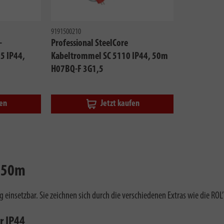
9191500210
-
Professional SteelCore
5 IP44,
Kabeltrommel SC 5110 IP44, 50m
H07BQ-F 3G1,5
fen
Jetzt kaufen
n 50m
g einsetzbar. Sie zeichnen sich durch die verschiedenen Extras wie die RO
r IP44