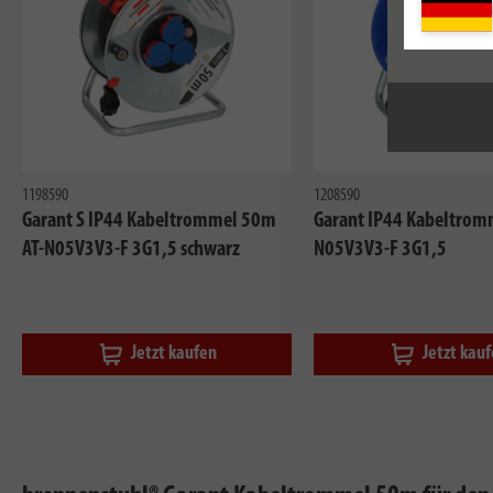
1198590
1208590
Garant S IP44 Kabeltrommel 50m
Garant IP44 Kabeltrom
AT-N05V3V3-F 3G1,5 schwarz
N05V3V3-F 3G1,5
Jetzt kaufen
Jetzt kau