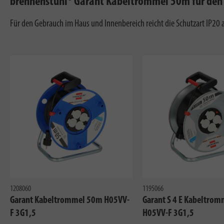
brennenstuhl® Garant Kabeltrommel 50m für den E
Für den Gebrauch im Haus und Innenbereich reicht die Schutzart IP20 
1208060
1195066
Garant Kabeltrommel 50m H05VV-
Garant S 4 E Kabeltro
F 3G1,5
H05VV-F 3G1,5