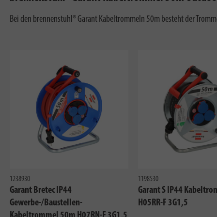
Bei den brennenstuhl® Garant Kabeltrommeln 50m besteht der Trommelk
1238930
1198530
Garant Bretec IP44
Garant S IP44 Kabeltr
Gewerbe-/Baustellen-
H05RR-F 3G1,5
Kabeltrommel 50m H07RN-F 3G1,5