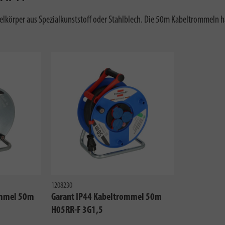
örper aus Spezialkunststoff oder Stahlblech. Die 50m Kabeltrommeln hab
1208230
ommel 50m
Garant IP44 Kabeltrommel 50m
H05RR-F 3G1,5