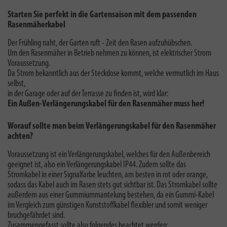
Starten Sie perfekt in die Gartensaison mit dem passenden
Rasenmäherkabel
Der Frühling naht, der Garten ruft - Zeit den Rasen aufzuhübschen.
Um den Rasenmäher in Betrieb nehmen zu können, ist elektrischer Strom
Voraussetzung.
Da Strom bekanntlich aus der Steckdose kommt, welche vermutlich im Haus
selbst,
in der Garage oder auf der Terrasse zu finden ist, wird klar:
Ein Außen-Verlängerungskabel für den Rasenmäher muss her!
Worauf sollte man beim Verlängerungskabel für den Rasenmäher
achten?
Voraussetzung ist ein Verlängerungskabel, welches für den Außenbereich
geeignet ist, also ein Verlängerungskabel IP44. Zudem sollte das
Stromkabel in einer Signalfarbe leuchten, am besten in rot oder orange,
sodass das Kabel auch im Rasen stets gut sichtbar ist. Das Stromkabel sollte
außerdem aus einer Gummiummantelung bestehen, da ein Gummi-Kabel
im Vergleich zum günstigen Kunststoffkabel flexibler und somit weniger
bruchgefährdet sind.
Zusammengefasst sollte also folgendes beachtet werden: