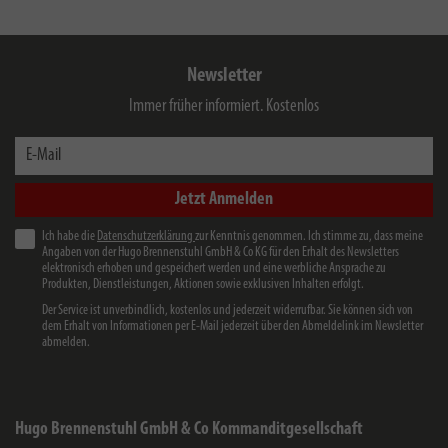
Newsletter
Immer früher informiert. Kostenlos
E-Mail
Jetzt Anmelden
Ich habe die
Datenschutzerklärung
zur Kenntnis genommen. Ich stimme zu, dass meine
Angaben von der Hugo Brennenstuhl GmbH & Co KG für den Erhalt des Newsletters
elektronisch erhoben und gespeichert werden und eine werbliche Ansprache zu
Produkten, Dienstleistungen, Aktionen sowie exklusiven Inhalten erfolgt.
Der Service ist unverbindlich, kostenlos und jederzeit widerrufbar. Sie können sich von
dem Erhalt von Informationen per E-Mail jederzeit über den Abmeldelink im Newsletter
abmelden.
Hugo Brennenstuhl GmbH & Co Kommanditgesellschaft