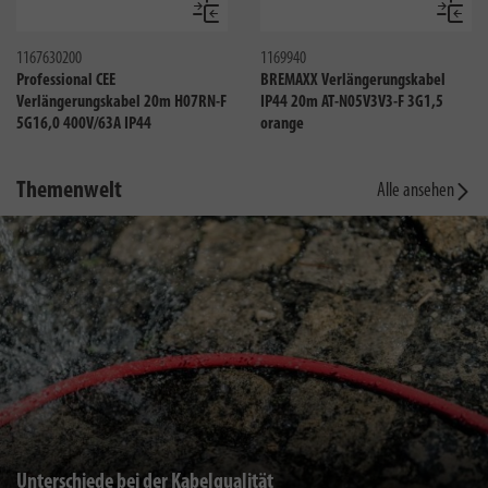
Vergleichen
Verglei
1167630200
1169940
Professional CEE
BREMAXX Verlängerungskabel
Verlängerungskabel 20m H07RN-F
IP44 20m AT-N05V3V3-F 3G1,5
5G16,0 400V/63A IP44
orange
Themenwelt
Alle ansehen
Unterschiede bei der Kabelqualität