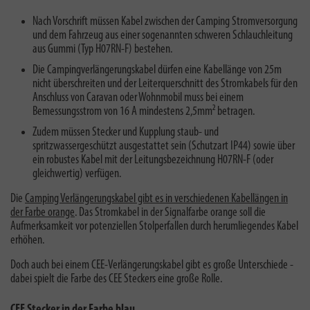
Nach Vorschrift müssen Kabel zwischen der Camping Stromversorgung
und dem Fahrzeug aus einer sogenannten schweren Schlauchleitung
aus Gummi (Typ H07RN-F) bestehen.
Die Campingverlängerungskabel dürfen eine Kabellänge von 25m
nicht überschreiten und der Leiterquerschnitt des Stromkabels für den
Anschluss von Caravan oder Wohnmobil muss bei einem
Bemessungsstrom von 16 A mindestens 2,5mm² betragen.
Zudem müssen Stecker und Kupplung staub- und
spritzwassergeschützt ausgestattet sein (Schutzart IP44) sowie über
ein robustes Kabel mit der Leitungsbezeichnung H07RN-F (oder
gleichwertig) verfügen.
Die
Camping Verlängerungskabel gibt es in verschiedenen Kabellängen in
der Farbe orange
. Das Stromkabel in der Signalfarbe orange soll
die
Aufmerksamkeit vor potenziellen Stolperfallen durch herumliegendes Kabel
erhöhen.
Doch auch bei einem CEE-Verlängerungskabel gibt es große Unterschiede -
dabei spielt die Farbe des CEE Steckers eine große Rolle.
CEE Stecker in der Farbe blau